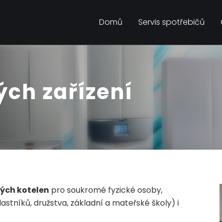
Domů
Servis spotřebičů
ých zařízení
ých kotelen
pro soukromé fyzické osoby,
astníků, družstva, základní a mateřské školy) i