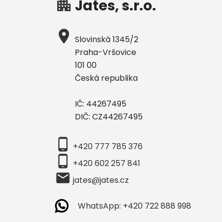
apartment
Jates, s.r.o.
place
Slovinská 1345/2
Praha-Vršovice
101 00
Česká republika
IČ: 44267495
DIČ: CZ44267495
phone_android
+420 777 785 376
phone_android
+420 602 257 841
local_post_office
jates@jates.cz
WhatsApp: +420 722 888 998