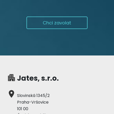
Chci zavolat
apartment
Jates, s.r.o.
place
Slovinská 1345/2
Praha-Vršovice
101 00