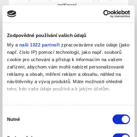
zažízení...
Více informací
Zodpovědné používání vašich údajů
My a
naši 1022 partneři
zpracováváme vaše údaje (jako
např. číslo IP) pomocí technologií, jako např. souborů
cookie pro uchování a přístup k informacím na vašem
zařízení, abychom vám mohli nabízet personalizované
reklamy a obsah, měření reklam a obsahu, náhled na
návštěvníky a vývoj produktů. Máte možnosti ohledně
toho, kdo vaše údaje používá a k jakým účelům.
Pokud to povolíte, rádi bychom také:
Shromažďovali informace o vaší geografické
Výběr
Nutné
poloze, které mohou být přesné na několik metrů
souhlasu
Správa tepelných zařízení
Identifikovali vaše zařízení pomocí aktivního
skenování pro konkrétní charakteristiky (otisk prstu)
Zajišťujeme odborné provozování plynových