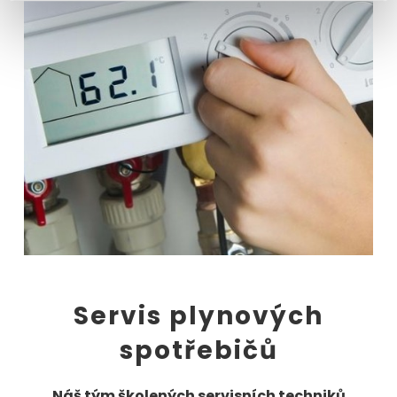
Servis plynových
spotřebičů
Náš tým školených servisních techniků