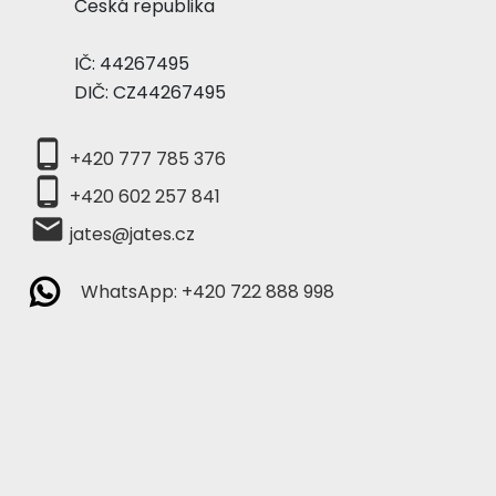
Česká republika
IČ: 44267495
DIČ: CZ44267495
phone_android
+420 777 785 376
phone_android
+420 602 257 841
local_post_office
jates@jates.cz
WhatsApp: +420 722 888 998