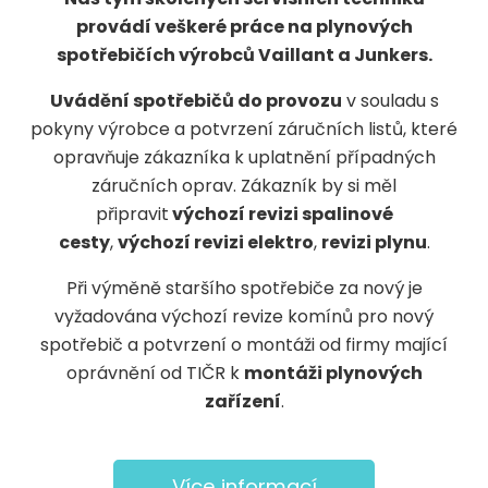
provádí veškeré práce na plynových
spotřebičích výrobců Vaillant a Junkers.
Uvádění spotřebičů do provozu
v souladu s
pokyny výrobce a potvrzení záručních listů, které
opravňuje zákazníka k uplatnění případných
záručních oprav. Zákazník by si měl
připravit
výchozí revizi spalinové
cesty
,
výchozí revizi elektro
,
revizi plynu
.
Při výměně staršího spotřebiče za nový je
vyžadována výchozí revize komínů pro nový
spotřebič a potvrzení o montáži od firmy mající
oprávnění od TIČR k
montáži plynových
zařízení
.
Více informací