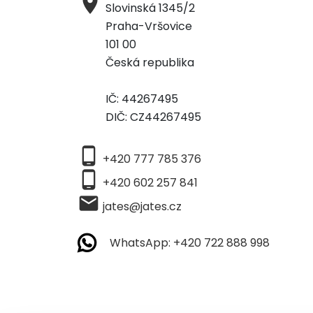
place
Slovinská 1345/2
Praha-Vršovice
101 00
Česká republika
IČ: 44267495
DIČ: CZ44267495
phone_android
+420 777 785 376
phone_android
+420 602 257 841
local_post_office
jates@jates.cz
WhatsApp: +420 722 888 998